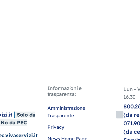
Informazioni e
Lun - V
trasparenza:
16.30
800.26
Amministrazione
(da re
zi.it
Solo da
Trasparente
i No da PEC
071.9
Privacy
(da ce
c.vivaservizi.it
News Home Page