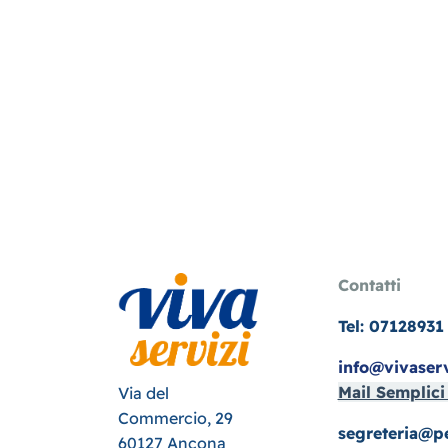
Contatti
Tel: 07128931
info@vivaservi
Mail Semplic
Via del
Commercio, 29
segreteria@pe
60127 Ancona